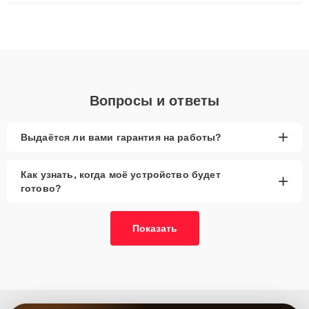
ремонта после залития и восстановления данных. Благодаря
высокой квалификации и ответственному подходу клиенты
получают быстрый, качественный ремонт и понятные
объяснения по результатам диагностики.
Вопросы и ответы
+
Выдаётся ли вами гарантия на работы?
Как узнать, когда моё устройство будет
+
готово?
Показать