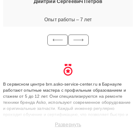
Дмитрий Сергеевич Петров
Опыт работы – 7 лет
В сервисном центре brn.asko-service-center.ru в Барнауле
работают опытные мастера с профильным образованием и
стажем от 5 до 12 лет. Они специализируются на ремонте
техники бренда Asko, используют современное оборудование
и оригинальные запчасти. Каждый инженер регулярно
проходит обучение и сертификацию, что позволяет быстро и
точноdiagnostikировать поломки и восстанавливать технику с
Развернуть
сохранением гарантии до 3 лет. Наши мастера решают
сложные случаи: от замены матриц и материнских плат до