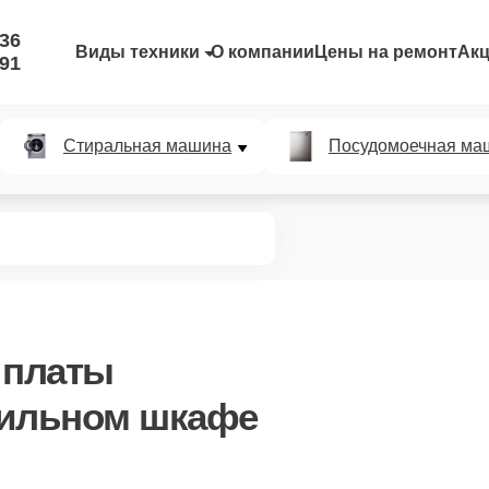
-36
Виды техники
О компании
Цены на ремонт
Ак
-91
Стиральная машина
Посудомоечная ма
 платы
ильном шкафе