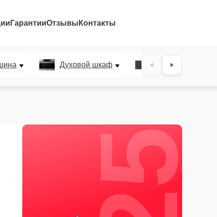
ции
Гарантии
Отзывы
Контакты
25%
шина
Духовой шкаф
Варочная панел