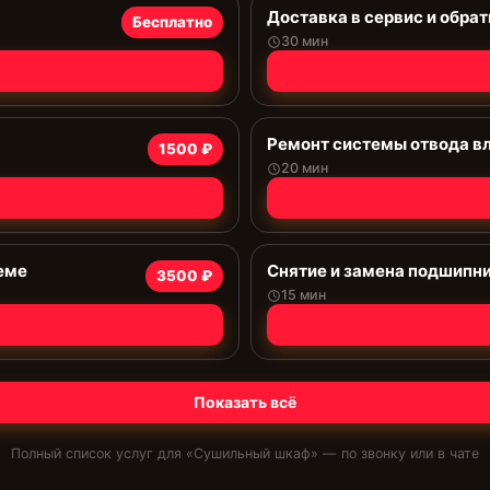
Доставка в сервис и обрат
Бесплатно
30 мин
Ремонт системы отводa в
1500 ₽
20 мин
еме
Снятие и замена подшипн
3500 ₽
15 мин
Показать всё
Полный список услуг для «
Сушильный шкаф
» — по звонку или в чате