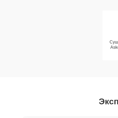
Суш
Ask
Эксп