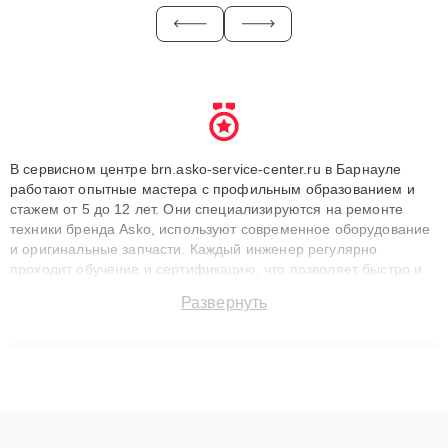
В сервисном центре brn.asko-service-center.ru в Барнауле
работают опытные мастера с профильным образованием и
стажем от 5 до 12 лет. Они специализируются на ремонте
техники бренда Asko, используют современное оборудование
и оригинальные запчасти. Каждый инженер регулярно
проходит обучение и сертификацию, что позволяет быстро и
точноdiagnostikировать поломки и восстанавливать технику с
Развернуть
сохранением гарантии до 3 лет. Наши мастера решают
сложные случаи: от замены матриц и материнских плат до
ремонта после залития и восстановления данных. Благодаря
высокой квалификации и ответственному подходу клиенты
получают быстрый, качественный ремонт и понятные
объяснения по результатам диагностики.