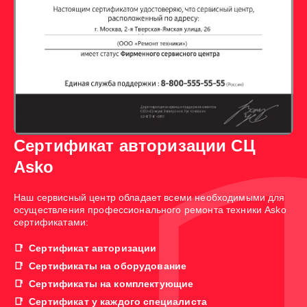
Сертификат авторизации СЦ
Asko
Наш сервисный центр обладает всеми необходимыми для
осуществления профессионального ремонта техники Asko
сертификатами:
Сертификат авторизации
Сертификаты на оборудование
Сертификаты на комплектующие
Сертификат у каждого специалиста