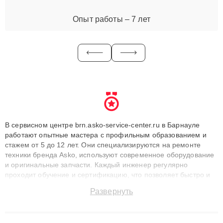
Опыт работы – 7 лет
В сервисном центре brn.asko-service-center.ru в Барнауле
работают опытные мастера с профильным образованием и
стажем от 5 до 12 лет. Они специализируются на ремонте
техники бренда Asko, используют современное оборудование
и оригинальные запчасти. Каждый инженер регулярно
проходит обучение и сертификацию, что позволяет быстро и
точноdiagnostikировать поломки и восстанавливать технику с
Развернуть
сохранением гарантии до 3 лет. Наши мастера решают
сложные случаи: от замены матриц и материнских плат до
ремонта после залития и восстановления данных. Благодаря