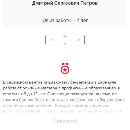
Дмитрий Сергеевич Петров
Опыт работы – 7 лет
В сервисном центре brn.asko-service-center.ru в Барнауле
работают опытные мастера с профильным образованием и
стажем от 5 до 12 лет. Они специализируются на ремонте
техники бренда Asko, используют современное оборудование
и оригинальные запчасти. Каждый инженер регулярно
проходит обучение и сертификацию, что позволяет быстро и
точноdiagnostikировать поломки и восстанавливать технику с
Развернуть
сохранением гарантии до 3 лет. Наши мастера решают
сложные случаи: от замены матриц и материнских плат до