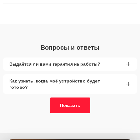
ремонта после залития и восстановления данных. Благодаря
высокой квалификации и ответственному подходу клиенты
получают быстрый, качественный ремонт и понятные
объяснения по результатам диагностики.
Вопросы и ответы
+
Выдаётся ли вами гарантия на работы?
Как узнать, когда моё устройство будет
+
готово?
Показать