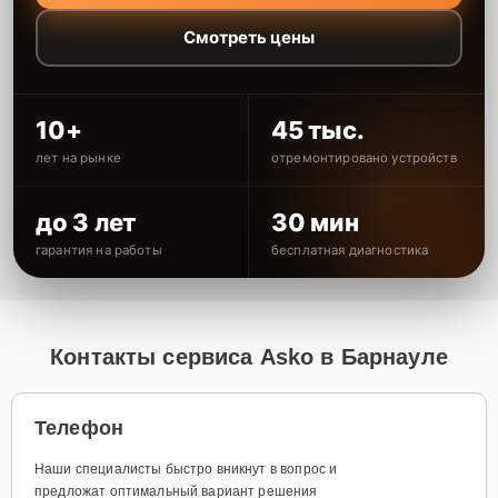
Смотреть цены
10+
45 тыс.
лет на рынке
отремонтировано устройств
до 3 лет
30 мин
гарантия на работы
бесплатная диагностика
Контакты сервиса Asko в Барнауле
Телефон
Наши специалисты быстро вникнут в вопрос и
предложат оптимальный вариант решения