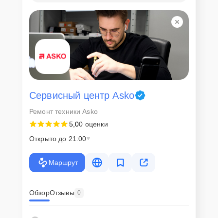
запчастей
Для всех клиентов действуют демократичные и фиксированные
цены. Конечная стоимость работ обсуждается с клиентом и не в
коем случае не может измениться в процессе работ. Сервис не
навязывает клиентам дополнительные услуги и не
предусматривает скрытые платежи. Рассчитать предварительную
стоимость ремонта можно с помощью нашего
Калькулятора
.
Скорость диагностики и
Сервисный центр Asko
ремонта
Ремонт техники Asko
5,0
0 оценки
Наша компания ценит время клиентов и понимает важность
оперативного решения любых вопросов. В среднем, ремонт
Открыто до 21:00
занимает не более трех часов, поэтому в большинстве случаев
клиент сможет забрать свой гаджет в этот же день. При
необходимости предоставляется услуга экспресс-ремонта.
Маршрут
Внимание! Устройство отправляется на ремонт только после
согласования вариантов запчастей и стоимости ремонта с
Обзор
Отзывы
0
клиентом. Стоимость ремонта фиксируется и не может быть
изменена в процессе или после завершения работ.