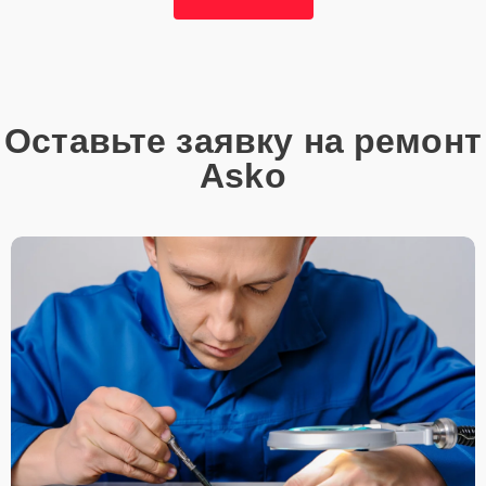
надежные аналоги проверенных и зарекомендовавших себя
производителей.
Этапы ремонта
Для оперативного ремонта вашей техники нужно:
Оставьте заявку на ремонт
Позвонить по телефону горячей линии или
Asko
запросить обратный звонок через Форму заявки
для быстрого уточнения деталей.
Привезти устройство в ближайший центр или
передать аппарат курьеру службы доставки,
дождаться результатов диагностики и принять
решение.
Дождаться оповещения о готовности и забрать
устройство самостоятельно или воспользоваться
курьерской доставкой.
При необходимости клиент может воспользоваться услугой
вызова мастера для проведения диагностики и ремонта в
желаемом месте и удобное время.