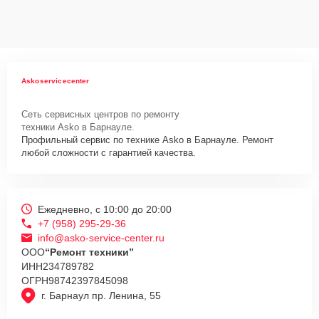
Сервисный центр Asko-Service-Center несет полную
ответственность за сохранность техники и безопасность личных
данных на ремонтируемых устройствах клиентов, в соответствии с
действующим законодательством Российской Федерации.
Как начать ремонт
Askoservicecenter
Для запуска процесса ремонта стиральной машины Asko W6903 FI
нужно просто оставить
Заявку на сайте
или позвонить телефону
Сеть сервисных центров по ремонту
горячей линии: +7 (958) 295-29-36. Наши специалисты оперативно
техники Asko в Барнауле.
проконсультируют по всем необходимым вопросам, запишут на
Профильный сервис по технике Asko в Барнауле. Ремонт
диагностику, подскажут с вариантами курьерской доставки или
любой сложности с гарантией качества.
оформят выезд мастера в удобное время и место.
Ежедневно, с 10:00 до 20:00
+7 (958) 295-29-36
info@asko-service-center.ru
ООО
“Ремонт техники”
ИНН
234789782
ОГРН
98742397845098
г. Барнаул пр. Ленина, 55