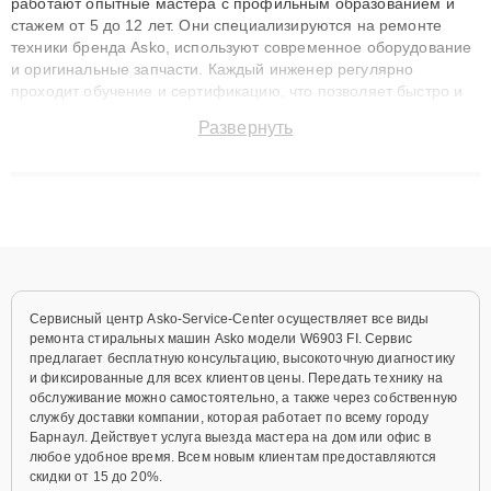
работают опытные мастера с профильным образованием и
стажем от 5 до 12 лет. Они специализируются на ремонте
техники бренда Asko, используют современное оборудование
и оригинальные запчасти. Каждый инженер регулярно
проходит обучение и сертификацию, что позволяет быстро и
точноdiagnostikировать поломки и восстанавливать технику с
Развернуть
сохранением гарантии до 3 лет. Наши мастера решают
сложные случаи: от замены матриц и материнских плат до
ремонта после залития и восстановления данных. Благодаря
высокой квалификации и ответственному подходу клиенты
получают быстрый, качественный ремонт и понятные
объяснения по результатам диагностики.
Сервисный центр Asko-Service-Center осуществляет все виды
ремонта стиральных машин Asko модели W6903 FI. Сервис
предлагает бесплатную консультацию, высокоточную диагностику
и фиксированные для всех клиентов цены. Передать технику на
обслуживание можно самостоятельно, а также через собственную
службу доставки компании, которая работает по всему городу
Барнаул. Действует услуга выезда мастера на дом или офис в
любое удобное время. Всем новым клиентам предоставляются
скидки от 15 до 20%.