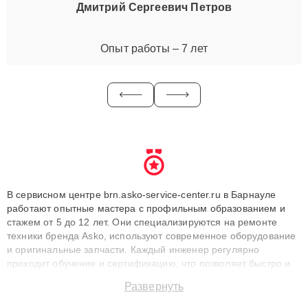
Дмитрий Сергеевич Петров
Опыт работы – 7 лет
В сервисном центре brn.asko-service-center.ru в Барнауле
работают опытные мастера с профильным образованием и
стажем от 5 до 12 лет. Они специализируются на ремонте
техники бренда Asko, используют современное оборудование
и оригинальные запчасти. Каждый инженер регулярно
проходит обучение и сертификацию, что позволяет быстро и
точноdiagnostikировать поломки и восстанавливать технику с
Развернуть
сохранением гарантии до 3 лет. Наши мастера решают
сложные случаи: от замены матриц и материнских плат до