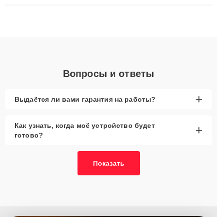
ремонта после залития и восстановления данных. Благодаря
высокой квалификации и ответственному подходу клиенты
получают быстрый, качественный ремонт и понятные
объяснения по результатам диагностики.
Вопросы и ответы
+
Выдаётся ли вами гарантия на работы?
Как узнать, когда моё устройство будет
+
готово?
Показать