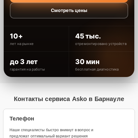
Смотреть цены
10+
45 тыс.
лет на рынке
отремонтировано устройств
до 3 лет
30 мин
гарантия на работы
бесплатная диагностика
Контакты сервиса Asko в Барнауле
Телефон
Наши специалисты быстро вникнут в вопрос и
предложат оптимальный вариант решения