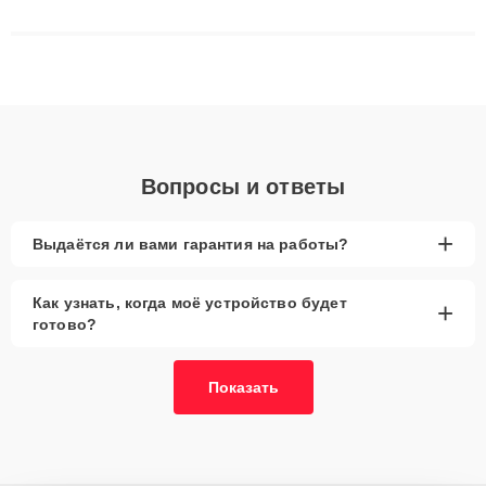
сложные случаи: от замены матриц и материнских плат до
ремонта после залития и восстановления данных. Благодаря
высокой квалификации и ответственному подходу клиенты
получают быстрый, качественный ремонт и понятные
объяснения по результатам диагностики.
Вопросы и ответы
+
Выдаётся ли вами гарантия на работы?
Как узнать, когда моё устройство будет
+
готово?
Показать