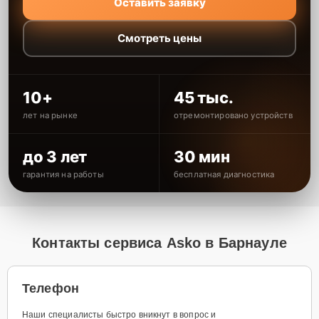
Оставить заявку
Смотреть цены
10+
45 тыс.
лет на рынке
отремонтировано устройств
до 3 лет
30 мин
гарантия на работы
бесплатная диагностика
Контакты сервиса Asko в Барнауле
Телефон
Наши специалисты быстро вникнут в вопрос и