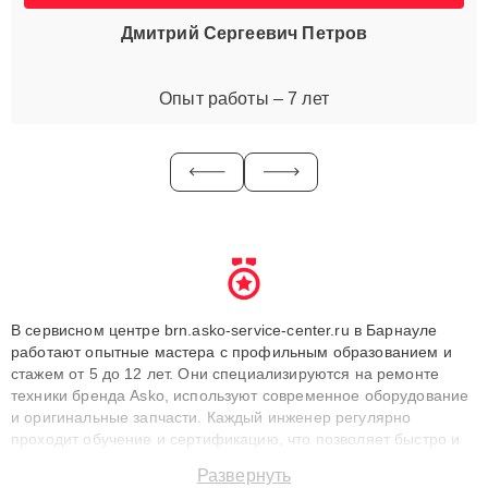
Дмитрий Сергеевич Петров
Опыт работы – 7 лет
В сервисном центре brn.asko-service-center.ru в Барнауле
работают опытные мастера с профильным образованием и
стажем от 5 до 12 лет. Они специализируются на ремонте
техники бренда Asko, используют современное оборудование
и оригинальные запчасти. Каждый инженер регулярно
проходит обучение и сертификацию, что позволяет быстро и
точноdiagnostikировать поломки и восстанавливать технику с
Развернуть
сохранением гарантии до 3 лет. Наши мастера решают