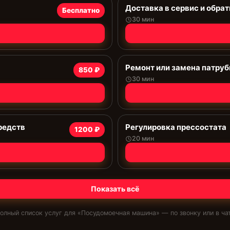
Доставка в сервис и обрат
Бесплатно
30 мин
Ремонт или замена патруб
850 ₽
30 мин
редств
Регулировка прессостата
1200 ₽
20 мин
Показать всё
олный список услуг для «
Посудомоечная машина
» — по звонку или в ча