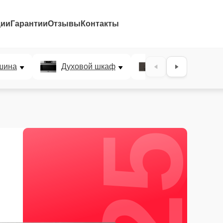
ции
Гарантии
Отзывы
Контакты
25%
шина
Духовой шкаф
Варочная панел