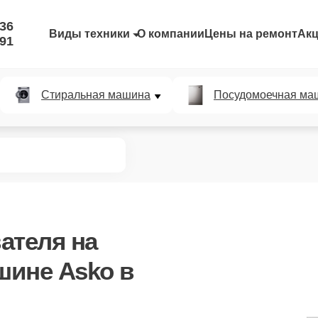
-36
Виды техники
О компании
Цены на ремонт
Ак
-91
Стиральная машина
Посудомоечная ма
ателя
на
шине Asko в