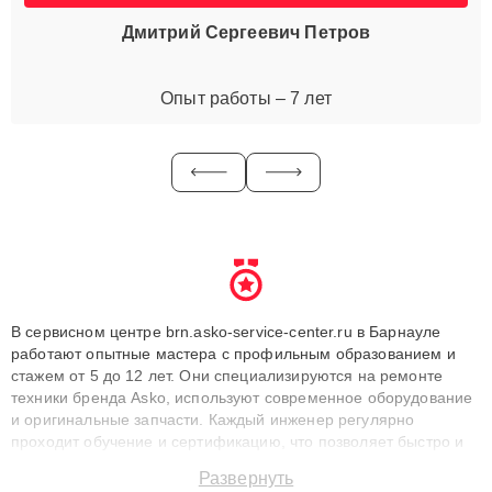
Дмитрий Сергеевич Петров
Опыт работы – 7 лет
В сервисном центре brn.asko-service-center.ru в Барнауле
работают опытные мастера с профильным образованием и
стажем от 5 до 12 лет. Они специализируются на ремонте
техники бренда Asko, используют современное оборудование
и оригинальные запчасти. Каждый инженер регулярно
проходит обучение и сертификацию, что позволяет быстро и
точноdiagnostikировать поломки и восстанавливать технику с
Развернуть
сохранением гарантии до 3 лет. Наши мастера решают