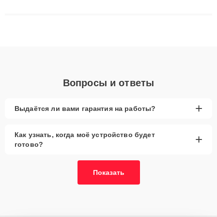
сложные случаи: от замены матриц и материнских плат до
ремонта после залития и восстановления данных. Благодаря
высокой квалификации и ответственному подходу клиенты
получают быстрый, качественный ремонт и понятные
объяснения по результатам диагностики.
Вопросы и ответы
+
Выдаётся ли вами гарантия на работы?
Как узнать, когда моё устройство будет
+
готово?
Показать