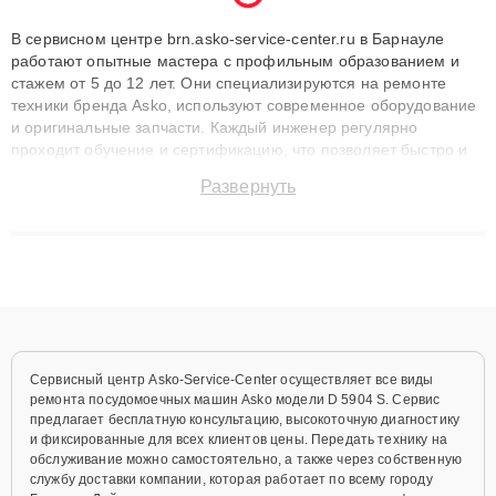
В сервисном центре brn.asko-service-center.ru в Барнауле
работают опытные мастера с профильным образованием и
стажем от 5 до 12 лет. Они специализируются на ремонте
техники бренда Asko, используют современное оборудование
и оригинальные запчасти. Каждый инженер регулярно
проходит обучение и сертификацию, что позволяет быстро и
точноdiagnostikировать поломки и восстанавливать технику с
Развернуть
сохранением гарантии до 3 лет. Наши мастера решают
сложные случаи: от замены матриц и материнских плат до
ремонта после залития и восстановления данных. Благодаря
высокой квалификации и ответственному подходу клиенты
получают быстрый, качественный ремонт и понятные
объяснения по результатам диагностики.
Сервисный центр Asko-Service-Center осуществляет все виды
ремонта посудомоечных машин Asko модели D 5904 S. Сервис
предлагает бесплатную консультацию, высокоточную диагностику
и фиксированные для всех клиентов цены. Передать технику на
обслуживание можно самостоятельно, а также через собственную
службу доставки компании, которая работает по всему городу