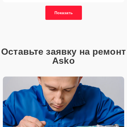
Так или иначе, при ремонте будут использованы исключительно
Показать
высококачественные запчасти, будь это 100% оригинал, или
надежные аналоги проверенных и зарекомендовавших себя
производителей.
Этапы ремонта
Для оперативного ремонта вашей техники нужно:
Оставьте заявку на ремонт
Позвонить по телефону горячей линии или
Asko
запросить обратный звонок через Форму заявки
для быстрого уточнения деталей.
Привезти устройство в ближайший центр или
передать аппарат курьеру службы доставки,
дождаться результатов диагностики и принять
решение.
Дождаться оповещения о готовности и забрать
устройство самостоятельно или воспользоваться
курьерской доставкой.
При необходимости клиент может воспользоваться услугой