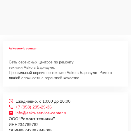
технику
Сервисный центр Asko-Service-Center несет полную
ответственность за сохранность техники и безопасность личных
данных на ремонтируемых устройствах клиентов, в соответствии с
действующим законодательством Российской Федерации.
Как начать ремонт
Askoservicecenter
Для запуска процесса ремонта посудомоечной машины Asko D
5904 S нужно просто оставить
Заявку на сайте
или позвонить
Сеть сервисных центров по ремонту
телефону горячей линии: +7 (958) 295-29-36. Наши специалисты
техники Asko в Барнауле.
оперативно проконсультируют по всем необходимым вопросам,
Профильный сервис по технике Asko в Барнауле. Ремонт
запишут на диагностику, подскажут с вариантами курьерской
любой сложности с гарантией качества.
доставки или оформят выезд мастера в удобное время и место.
Ежедневно, с 10:00 до 20:00
+7 (958) 295-29-36
info@asko-service-center.ru
ООО
“Ремонт техники”
ИНН
234789782
ОГРН
98742397845098