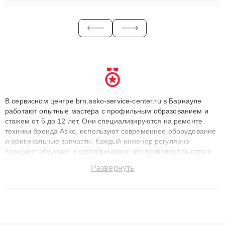
В сервисном центре brn.asko-service-center.ru в Барнауле
работают опытные мастера с профильным образованием и
стажем от 5 до 12 лет. Они специализируются на ремонте
техники бренда Asko, используют современное оборудование
и оригинальные запчасти. Каждый инженер регулярно
проходит обучение и сертификацию, что позволяет быстро и
точноdiagnostikировать поломки и восстанавливать технику с
Развернуть
сохранением гарантии до 3 лет. Наши мастера решают
сложные случаи: от замены матриц и материнских плат до
ремонта после залития и восстановления данных. Благодаря
высокой квалификации и ответственному подходу клиенты
получают быстрый, качественный ремонт и понятные
объяснения по результатам диагностики.