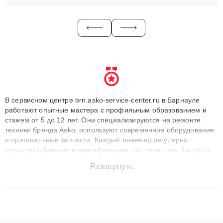
В сервисном центре brn.asko-service-center.ru в Барнауле
работают опытные мастера с профильным образованием и
стажем от 5 до 12 лет. Они специализируются на ремонте
техники бренда Asko, используют современное оборудование
и оригинальные запчасти. Каждый инженер регулярно
проходит обучение и сертификацию, что позволяет быстро и
точноdiagnostikировать поломки и восстанавливать технику с
Развернуть
сохранением гарантии до 3 лет. Наши мастера решают
сложные случаи: от замены матриц и материнских плат до
ремонта после залития и восстановления данных. Благодаря
высокой квалификации и ответственному подходу клиенты
получают быстрый, качественный ремонт и понятные
объяснения по результатам диагностики.