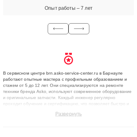
Опыт работы – 7 лет
В сервисном центре brn.asko-service-center.ru в Барнауле
работают опытные мастера с профильным образованием и
стажем от 5 до 12 лет. Они специализируются на ремонте
техники бренда Asko, используют современное оборудование
и оригинальные запчасти. Каждый инженер регулярно
проходит обучение и сертификацию, что позволяет быстро и
точноdiagnostikировать поломки и восстанавливать технику с
Развернуть
сохранением гарантии до 3 лет. Наши мастера решают
сложные случаи: от замены матриц и материнских плат до
ремонта после залития и восстановления данных. Благодаря
высокой квалификации и ответственному подходу клиенты