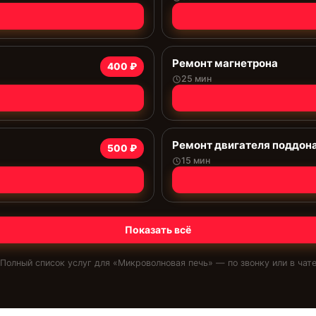
Ремонт магнетрона
400 ₽
25 мин
Ремонт двигателя поддон
500 ₽
15 мин
Показать всё
Полный список услуг для «
Микроволновая печь
» — по звонку или в чат