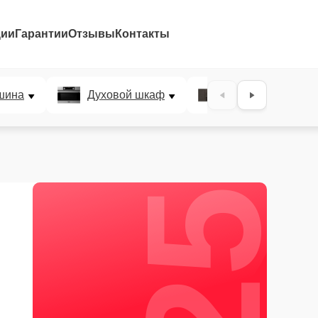
ции
Гарантии
Отзывы
Контакты
25%
шина
Духовой шкаф
Варочная панел