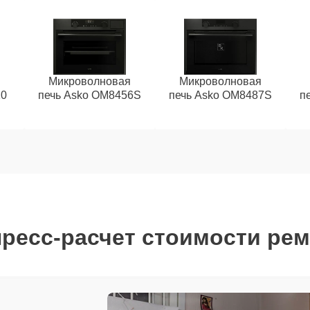
Микроволновая
Микроволновая
10
печь Asko OM8456S
печь Asko OM8487S
п
ресс-расчет стоимости ре