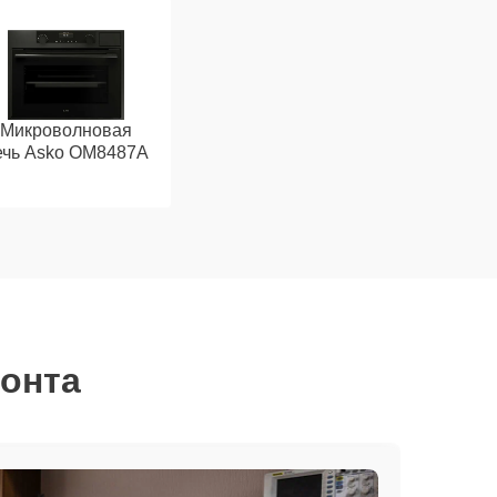
Микроволновая
ечь Asko OM8487A
монта