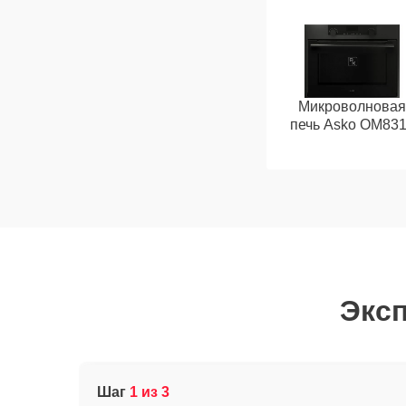
Микроволновая
печь Asko OM83
Эксп
Шаг
1 из 3