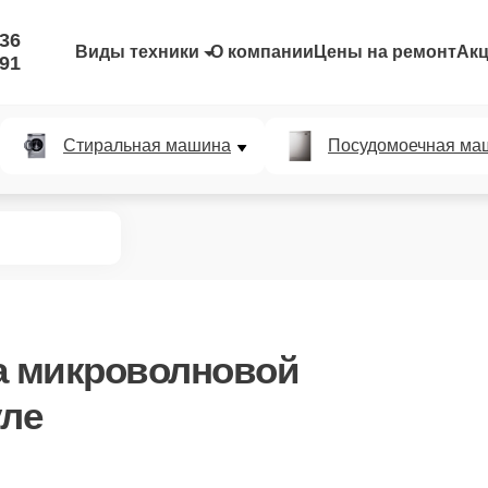
-36
Виды техники
О компании
Цены на ремонт
Ак
-91
Стиральная машина
Посудомоечная ма
 микроволновой
уле