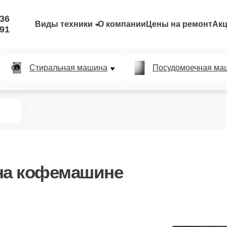
-36
Виды техники
О компании
Цены на ремонт
Ак
-91
Стиральная машина
Посудомоечная ма
а кофемашине