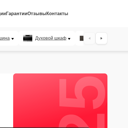
ции
Гарантии
Отзывы
Контакты
25%
шина
Духовой шкаф
Варочная панел