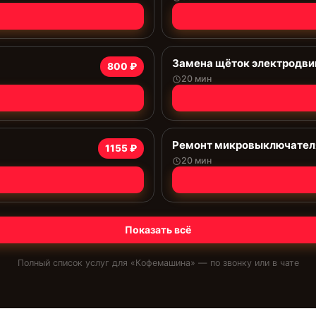
Замена щёток электродви
800 ₽
20 мин
Ремонт микровыключател
1155 ₽
20 мин
Показать всё
Полный список услуг для «
Кофемашина
» — по звонку или в чате