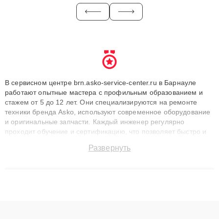
В сервисном центре brn.asko-service-center.ru в Барнауле
работают опытные мастера с профильным образованием и
стажем от 5 до 12 лет. Они специализируются на ремонте
техники бренда Asko, используют современное оборудование
и оригинальные запчасти. Каждый инженер регулярно
проходит обучение и сертификацию, что позволяет быстро и
точноdiagnostikировать поломки и восстанавливать технику с
Развернуть
сохранением гарантии до 3 лет. Наши мастера решают
сложные случаи: от замены матриц и материнских плат до
ремонта после залития и восстановления данных. Благодаря
высокой квалификации и ответственному подходу клиенты
получают быстрый, качественный ремонт и понятные
объяснения по результатам диагностики.