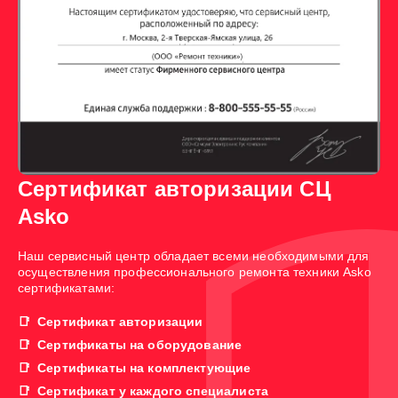
Сертификат авторизации СЦ
Asko
Наш сервисный центр обладает всеми необходимыми для
осуществления профессионального ремонта техники Asko
сертификатами:
Сертификат авторизации
Сертификаты на оборудование
Сертификаты на комплектующие
Сертификат у каждого специалиста