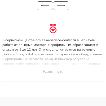
В сервисном центре brn.asko-service-center.ru в Барнауле
работают опытные мастера с профильным образованием и
стажем от 5 до 12 лет. Они специализируются на ремонте
техники бренда Asko, используют современное оборудование
и оригинальные запчасти. Каждый инженер регулярно
проходит обучение и сертификацию, что позволяет быстро и
точноdiagnostikировать поломки и восстанавливать технику с
Развернуть
сохранением гарантии до 3 лет. Наши мастера решают
сложные случаи: от замены матриц и материнских плат до
ремонта после залития и восстановления данных. Благодаря
высокой квалификации и ответственному подходу клиенты
получают быстрый, качественный ремонт и понятные
объяснения по результатам диагностики.