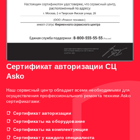
Сертификат авторизации СЦ
Asko
Наш сервисный центр обладает всеми необходимыми для
осуществления профессионального ремонта техники Asko
сертификатами:
Сертификат авторизации
Сертификаты на оборудование
Сертификаты на комплектующие
Сертификат у каждого специалиста