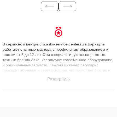
В сервисном центре brn.asko-service-center.ru в Барнауле
работают опытные мастера с профильным образованием и
стажем от 5 до 12 лет. Они специализируются на ремонте
техники бренда Asko, используют современное оборудование
и оригинальные запчасти. Каждый инженер регулярно
проходит обучение и сертификацию, что позволяет быстро и
точноdiagnostikировать поломки и восстанавливать технику с
Развернуть
сохранением гарантии до 3 лет. Наши мастера решают
сложные случаи: от замены матриц и материнских плат до
ремонта после залития и восстановления данных. Благодаря
высокой квалификации и ответственному подходу клиенты
получают быстрый, качественный ремонт и понятные
объяснения по результатам диагностики.