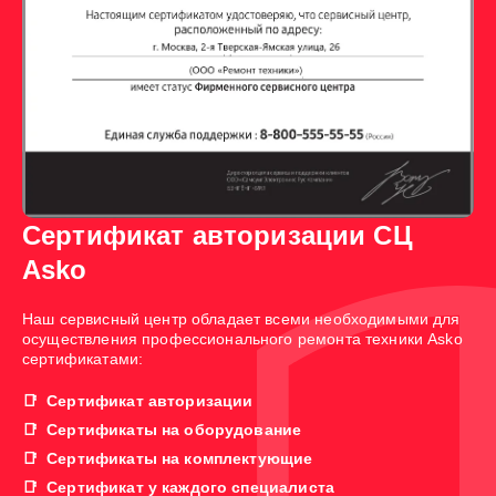
Сертификат авторизации СЦ
Asko
Наш сервисный центр обладает всеми необходимыми для
осуществления профессионального ремонта техники Asko
сертификатами:
Сертификат авторизации
Сертификаты на оборудование
Сертификаты на комплектующие
Сертификат у каждого специалиста