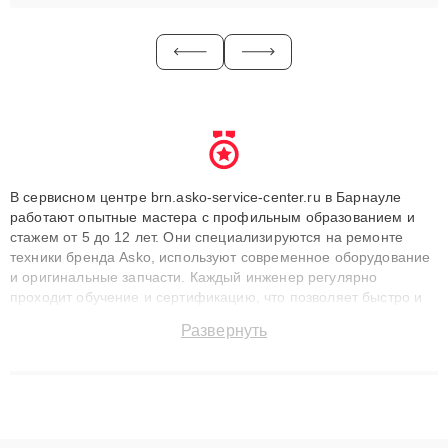
В сервисном центре brn.asko-service-center.ru в Барнауле
работают опытные мастера с профильным образованием и
стажем от 5 до 12 лет. Они специализируются на ремонте
техники бренда Asko, используют современное оборудование
и оригинальные запчасти. Каждый инженер регулярно
проходит обучение и сертификацию, что позволяет быстро и
точноdiagnostikировать поломки и восстанавливать технику с
Развернуть
сохранением гарантии до 3 лет. Наши мастера решают
сложные случаи: от замены матриц и материнских плат до
ремонта после залития и восстановления данных. Благодаря
высокой квалификации и ответственному подходу клиенты
получают быстрый, качественный ремонт и понятные
объяснения по результатам диагностики.