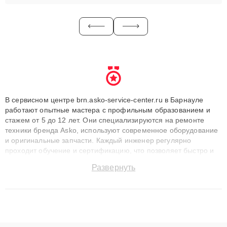
В сервисном центре brn.asko-service-center.ru в Барнауле
работают опытные мастера с профильным образованием и
стажем от 5 до 12 лет. Они специализируются на ремонте
техники бренда Asko, используют современное оборудование
и оригинальные запчасти. Каждый инженер регулярно
проходит обучение и сертификацию, что позволяет быстро и
точноdiagnostikировать поломки и восстанавливать технику с
Развернуть
сохранением гарантии до 3 лет. Наши мастера решают
сложные случаи: от замены матриц и материнских плат до
ремонта после залития и восстановления данных. Благодаря
высокой квалификации и ответственному подходу клиенты
получают быстрый, качественный ремонт и понятные
объяснения по результатам диагностики.