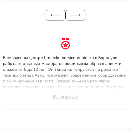
В сервисном центре brn.asko-service-center.ru в Барнауле
работают опытные мастера с профильным образованием и
стажем от 5 до 12 лет. Они специализируются на ремонте
техники бренда Asko, используют современное оборудование
и оригинальные запчасти. Каждый инженер регулярно
проходит обучение и сертификацию, что позволяет быстро и
точноdiagnostikировать поломки и восстанавливать технику с
Развернуть
сохранением гарантии до 3 лет. Наши мастера решают
сложные случаи: от замены матриц и материнских плат до
ремонта после залития и восстановления данных. Благодаря
высокой квалификации и ответственному подходу клиенты
получают быстрый, качественный ремонт и понятные
объяснения по результатам диагностики.