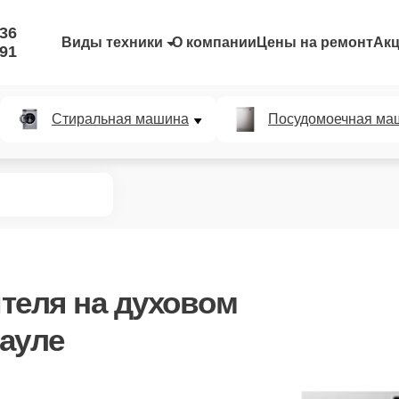
-36
Виды техники
О компании
Цены на ремонт
Ак
-91
Стиральная машина
Посудомоечная ма
теля
на духовом
ауле