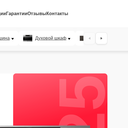
ции
Гарантии
Отзывы
Контакты
25%
шина
Духовой шкаф
Варочная панел