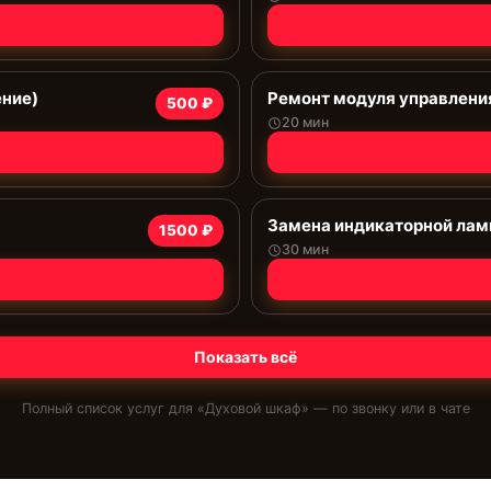
ение)
Ремонт модуля управлени
500 ₽
20 мин
Замена индикаторной ла
1500 ₽
30 мин
Показать всё
Полный список услуг для «
Духовой шкаф
» — по звонку или в чате