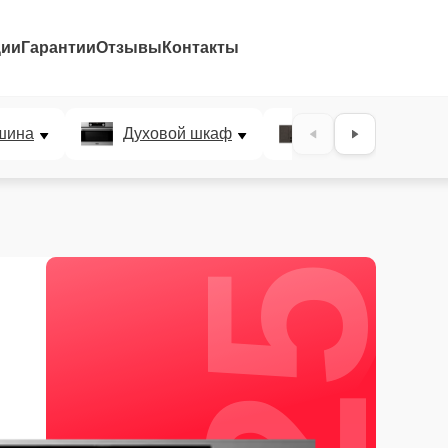
ции
Гарантии
Отзывы
Контакты
25%
шина
Духовой шкаф
Варочная панел