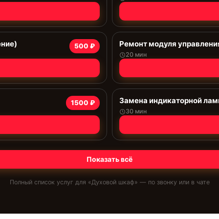
ение)
Ремонт модуля управлени
500 ₽
20 мин
Замена индикаторной ла
1500 ₽
30 мин
Показать всё
Полный список услуг для «
Духовой шкаф
» — по звонку или в чате