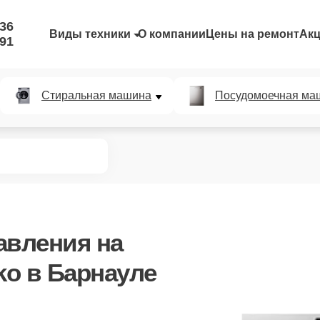
-36
Виды техники
О компании
Цены на ремонт
Ак
-91
Стиральная машина
Посудомоечная ма
авления
на
o в Барнауле